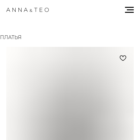
A N N A
T E О
&
ПЛАТЬЯ